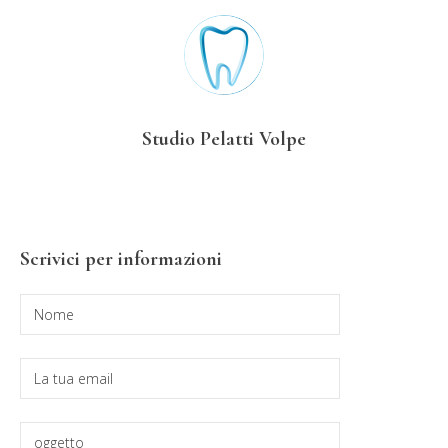
Studio Pelatti Volpe
Barra
Scrivici per informazioni
laterale
primaria