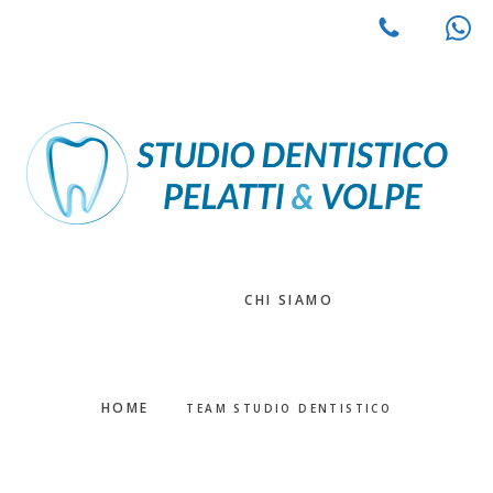
Passa
Passa
al
alla
contenuto
barra
principale
laterale
primaria
CHI SIAMO
HOME
TEAM STUDIO DENTISTICO