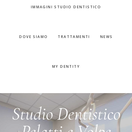
IMMAGINI STUDIO DENTISTICO
DOVE SIAMO
TRATTAMENTI
NEWS
MY DENTITY
Main
Studio Dentistico
Content
Pelatti e Volpe