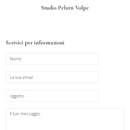
Studio Pelatti Volpe
Barra
Scrivici per informazioni
laterale
primaria