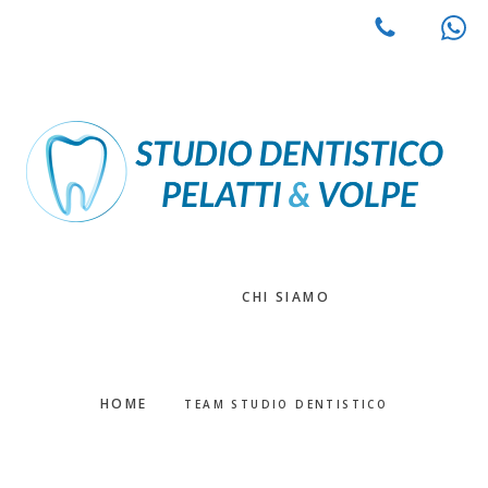
Passa
Passa
al
alla
contenuto
barra
principale
laterale
primaria
CHI SIAMO
HOME
TEAM STUDIO DENTISTICO