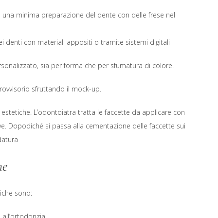
a una minima preparazione del dente con delle frese nel
 denti con materiali appositi o tramite sistemi digitali
sonalizzato, sia per forma che per sfumatura di colore.
provvisorio sfruttando il mock-up.
estetiche. L’odontoiatra tratta le faccette da applicare con
ive. Dopodiché si passa alla cementazione delle faccette sui
idatura
he
tiche sono:
 all’ortodonzia