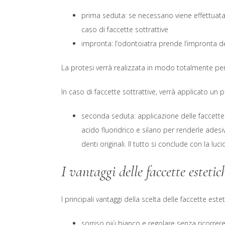
prima seduta: se necessario viene effettuat
caso di faccette sottrattive
impronta: l’odontoiatra prende l’impronta dei
La protesi verrà realizzata in modo totalmente per
In caso di faccette sottrattive, verrà applicato un 
seconda seduta: applicazione delle faccette 
acido fluoridrico e silano per renderle ades
denti originali. Il tutto si conclude con la luc
I vantaggi delle faccette estetic
I principali vantaggi della scelta delle faccette este
sorriso più bianco e regolare senza ricorrere