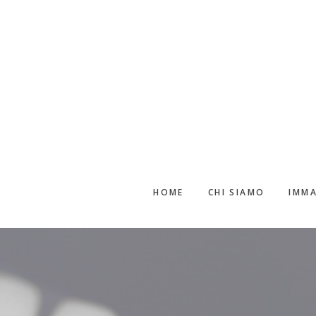
Passa
Passa
al
alla
contenuto
barra
principale
laterale
primaria
HOME
CHI SIAMO
IMMA