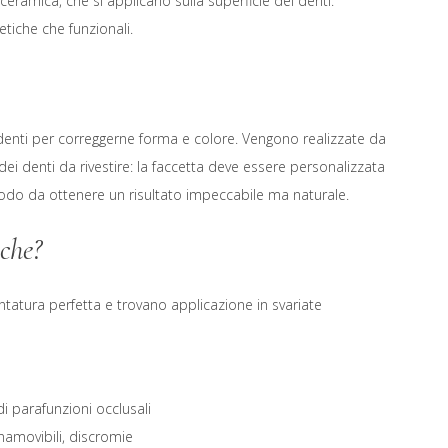
 ceramica, che si applicano sulla superficie dei denti.
etiche che funzionali.
 denti per correggerne forma e colore. Vengono realizzate da
ei denti da rivestire: la faccetta deve essere personalizzata
modo da ottenere un risultato impeccabile ma naturale.
iche?
ntatura perfetta e trovano applicazione in svariate
di parafunzioni occlusali
inamovibili, discromie