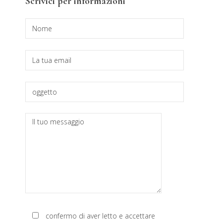
Barra
Scrivici per informazioni
laterale
primaria
confermo di aver letto e accettare