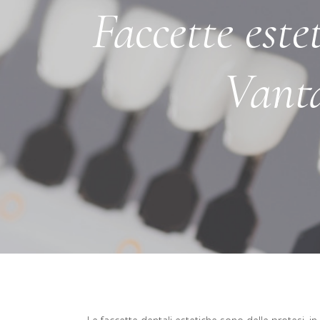
Faccette este
Vanta