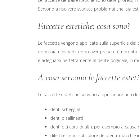
Le faccette dentali estetiche sono delle protesi, in
Servono a risolvere svariate problematiche, sia est
Faccette estetiche: cosa sono?
Le faccette vengono applicate sulla superficie dei
odontoiatri esperti, dopo aver preso un’impronta d
e adeguarsi perfettamente al dente originale, in 
A cosa servono le faccette estet
Le faccette estetiche servono a ripristinare una de
denti scheggiati
denti disallineati
denti più corti di altri, per esempio a causa 
difetti estetici sul colore dei denti: macchie 