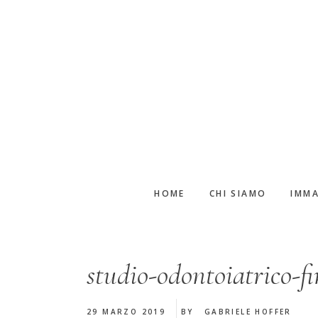
Passa
Passa
al
alla
contenuto
barra
principale
laterale
primaria
HOME
CHI SIAMO
IMMA
studio-odontoiatrico-fi
29 MARZO 2019
BY
GABRIELE HOFFER