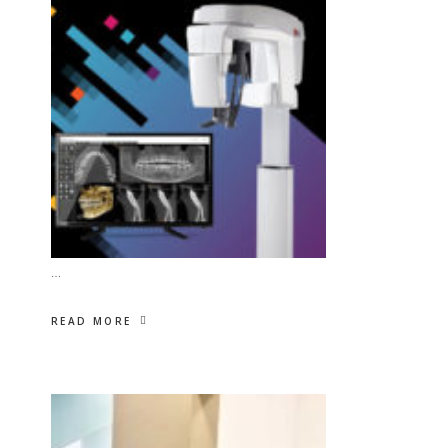
…
READ MORE