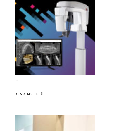
…
READ MORE