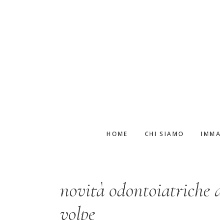
Passa
Passa
al
alla
contenuto
barra
principale
laterale
primaria
HOME
CHI SIAMO
IMMA
novità odontoiatriche a
volpe